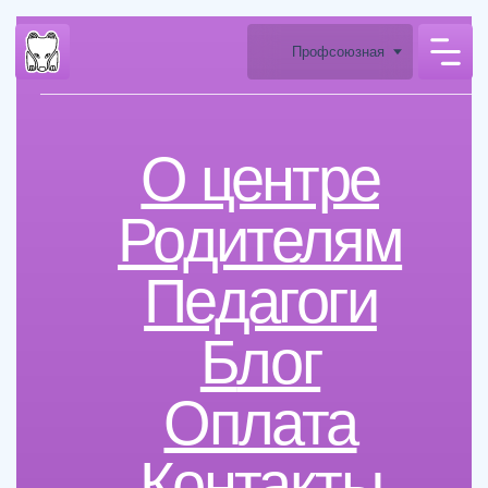
Профсоюзная
О центре
Родителям
Педагоги
Б
лог
Оплата
Контакты
м. Профсоюзная, ул.
Архитектора Власова, 6
Сведения об образовательной
организации
ЗАКАЗАТЬ ЗВОНОК