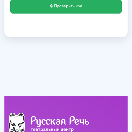
🔒 Проверить код
Оставьте свои данные и
мы с Вами свяжемся
ОТПРАВИТЬ
Навигация
Контакты
О центре
г. Моосква, ул. Архитектора
Блог
Власова, 6
Родителям
+7 495 374 777 1
Фотогалерея
rusrech@gmail.com
Педагоги
Оплата
Контакты
Документы
Политика конфиденциальности
Согласие
Публичная оферта