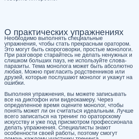
Запишитесь на пробное занятие и
получите гайд
"4 ключевых
признака сценического
потенциала"
бесплатно!
Я даю
согласие
на обработку персональных данных в
соответствии с
Политикой
в отношении обработки
персональных данных
СКАЧАТЬ ГАЙД БЕСПЛАТНО
БЛОГ СТУДИИ
«РУССКАЯ РЕЧЬ»
24.01.2026