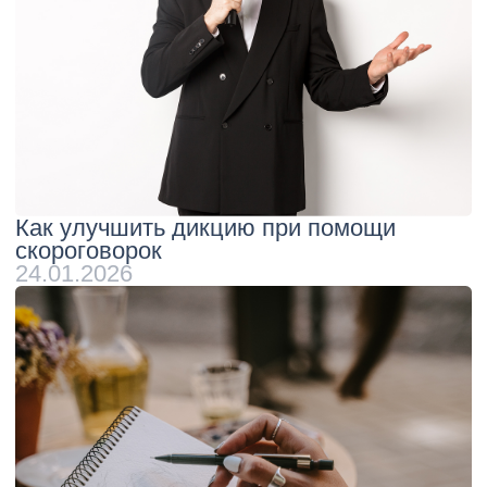
ОТПРАВИТЬ
Навигация
Контакты
О центре
г. Моосква, ул. Архитектора
Блог
Власова, 6
Родителям
+7 495 374 777 1
Фотогалерея
rusrech@gmail.com
Педагоги
Оплата
Контакты
Документы
Политика конфиденциальности
Согласие
Публичная оферта
Сведения об образовательной
организации