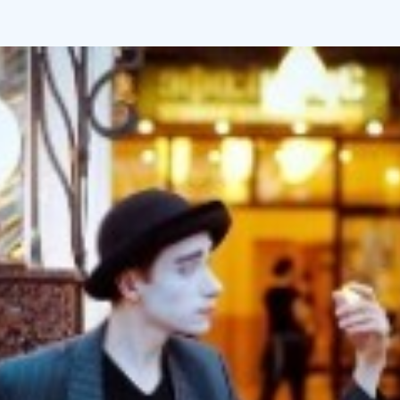
КАК ГОВОРИТЬ
ИНТЕРЕСНО
Время прочтения
6 мин
Умение говорить интересно и красиво — одна из
важных составляющих успеха человека в любой
сфере. Если подобрать «правильные» слова, то
достичь поставленных целей будет легче. Каждый
может научиться говорить интересно, но для
этого требуется время, терпение и желание
развиваться.
Важные принципы ораторского