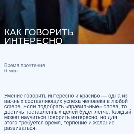
мастерства
Большую роль играет словарный запас. Чем он
будет шире, тем легче вы сможете озвучить свои
мысли. Обогатить словарный запас достаточно
легко, а лучший «помощник» — это чтение.
Прекрасным выбором станет классическая
литература, а не современные глянцевые
журналы.
Правильное произношение звуков и слов —
основа
ораторского мастерства
. Не каждый
человек может научиться этому сам. Можно
записаться на
курсы ораторского искусства
и
развить свои способности. Всем желающим
такие курсы предлагает
театральный центр
«Русская речь»
.
Чтобы действительно говорить
интересно, вы должны
придерживаться таких 6
принципов:
Читать специализированную литературу;
Постоянно тренировать навыки письма;
Расширять словарный запас;
Точно формулировать мысли;
Следить за дикцией;
Четко выговаривать каждый звук и слово.
На индивидуальных занятиях, которые помогут
усовершенствовать ораторские способности, вы