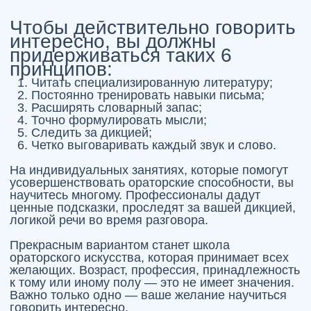
В
Театральном центре «Русская
речь»
профессионалы проводят занятия для
всех, кто хочет развить ораторские способности.
Во многом успех зависит от качественного
выполнения практических упражнений. Это
правда, что словом можно убить или дать
надежду даже в безнадежных ситуациях.
Способность говорить интересно есть у каждого
из нас, нужно только постоянно
совершенствовать себя!
4 ПРИЗНАКА АКТЕРСКИХ
ДАННЫХ!