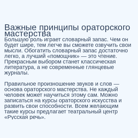
научитесь многому. Профессионалы дадут
ценные подсказки, проследят за вашей дикцией,
логикой речи во время разговора.
Прекрасным вариантом станет
школа
ораторского искусства
, которая принимает всех
желающих. Возраст, профессия, принадлежность
к тому или иному полу — это не имеет значения.
Важно только одно — ваше желание научиться
говорить интересно.
О практических упражнениях
Необходимо выполнять специальные
упражнения, чтобы стать прекрасным оратором.
Это могут быть скороговорки, простые монологи.
При разговоре старайтесь не делать ненужных и
слишком больших пауз, не используйте слова-
паразиты. Тема монолога может быть абсолютно
любая. Можно пригласить родственников или
друзей, которые послушают монолог и укажут на
ошибки.
Выполняя упражнения, вы можете записывать
все на диктофон или видеокамеру. Через
определенное время оцените монолог, чтобы
понять может ли он считаться идеальным. Лучше
всего записаться на
тренинг по ораторскому
искусству
и уже под присмотром профессионала
делать упражнения. Специалисты знают
особенности своей работы, поэтому смогут
помочь каждому участнику тренинга.